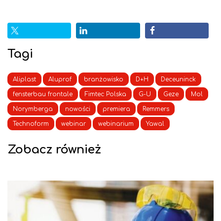
Tagi
Aliplast
Aluprof
branżowisko
D+H
Deceuninck
fensterbau frontale
Fimtec Polska
G-U
Geze
Mol
Norymberga
nowości
premiera
Remmers
Technoform
webinar
webinarium
Yawal
Zobacz również