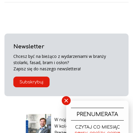
Newsletter
Chcesz być na bieżąco z wydarzeniami w branży
stolarki, fasad, bram i osłon?
Zapisz się do naszego newslettera!
Subskrybuj
×
PRENUMERATA
W najnowszym wydaniu
W kolejnym numerze
CZYTAJ CO MIESIĄC
Prezentacja gazety
newsy, analizy, opinie