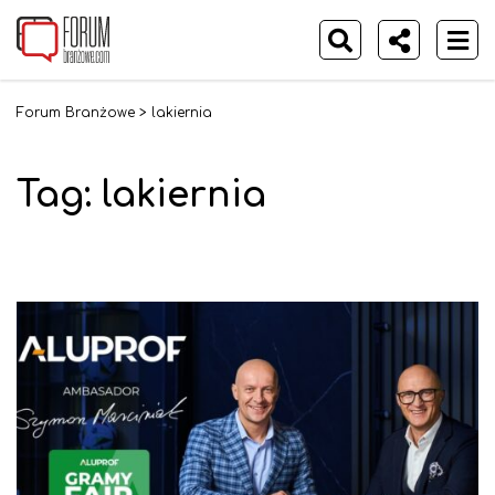
Forum Branżowe
>
lakiernia
Tag:
lakiernia