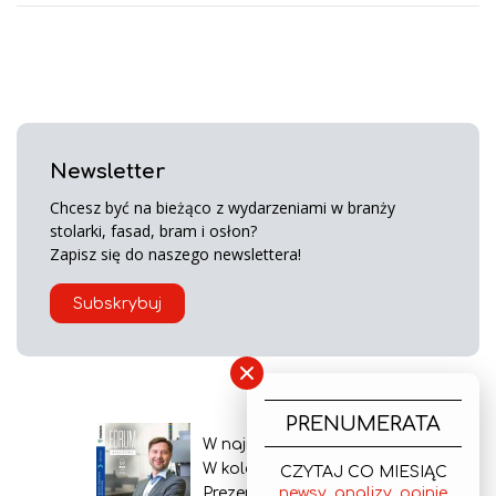
Newsletter
Chcesz być na bieżąco z wydarzeniami w branży
stolarki, fasad, bram i osłon?
Zapisz się do naszego newslettera!
Subskrybuj
×
PRENUMERATA
W najnowszym wydaniu
W kolejnym numerze
CZYTAJ CO MIESIĄC
Prezentacja gazety
newsy, analizy, opinie