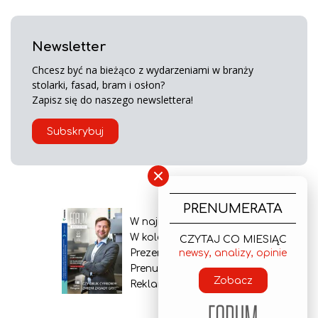
Newsletter
Chcesz być na bieżąco z wydarzeniami w branży
stolarki, fasad, bram i osłon?
Zapisz się do naszego newslettera!
Subskrybuj
×
PRENUMERATA
W najnowszym wydaniu
W kolejnym numerze
CZYTAJ CO MIESIĄC
Prezentacja gazety
newsy, analizy, opinie
Prenumerata
Zobacz
Reklama