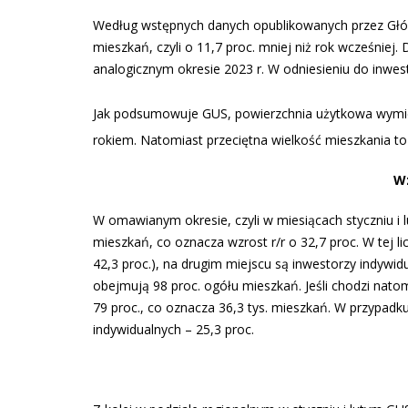
Według wstępnych danych opublikowanych przez Główn
mieszkań, czyli o 11,7 proc. mniej niż rok wcześniej. 
analogicznym okresie 2023 r. W odniesieniu do inwest
Jak podsumowuje GUS, powierzchnia użytkowa wymien
rokiem. Natomiast przeciętna wielkość mieszkania to
W
W omawianym okresie, czyli w miesiącach styczniu i
mieszkań, co oznacza wzrost r/r o 32,7 proc. W tej l
42,3 proc.), na drugim miejscu są inwestorzy indywidu
obejmują 98 proc. ogółu mieszkań. Jeśli chodzi natom
79 proc., co oznacza 36,3 tys. mieszkań. W przypad
indywidualnych – 25,3 proc.