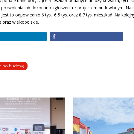
GUS podaje dane dotyczące mieszkań oddanych do użytkowania, tych k
 pozwolenia lub dokonano zgłoszenia z projektem budowlanym. Na 
st to odpowiednio 6 tys., 6,5 tys. oraz 8,7 tys. mieszkań. Na kolejn
 oraz wielkopolskie.
a na budowę