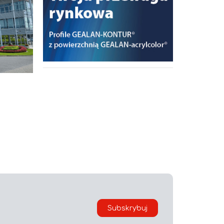
i
Subskrybuj