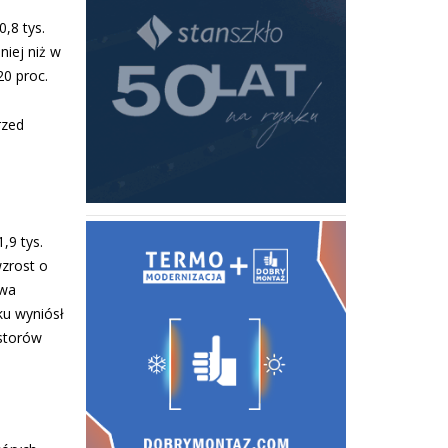
,8 tys.
niej niż w
20 proc.
rzed
,9 tys.
wzrost o
twa
ku wyniósł
estorów