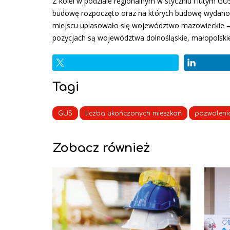
Z kolei w podziale regionalnym w styczniu i lutym 
budowę rozpoczęto oraz na których budowę wydano
miejscu uplasowało się województwo mazowieckie – je
pozycjach są województwa dolnośląskie, małopolskie
Tagi
GUS
liczba ukończonych mieszkań
pozwoleni
Zobacz również