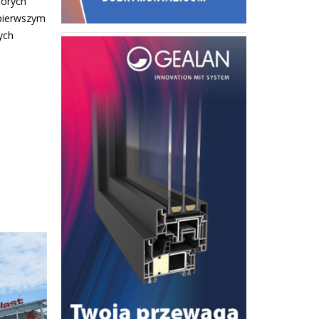
tórych
pierwszym
ych