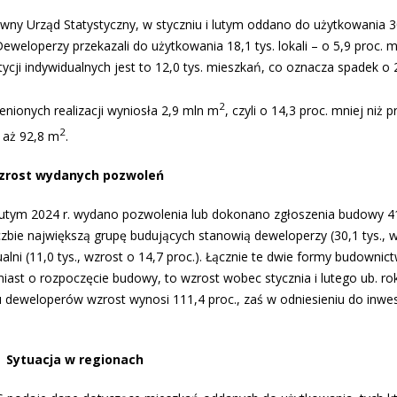
y Urząd Statystyczny, w styczniu i lutym oddano do użytkowania 30
Deweloperzy przekazali do użytkowania 18,1 tys. lokali – o 5,9 proc. m
ycji indywidualnych jest to 12,0 tys. mieszkań, co oznacza spadek o 
2
ionych realizacji wyniosła 2,9 mln m
, czyli o 14,3 proc. mniej niż p
2
 aż 92,8 m
.
zrost wydanych pozwoleń
 lutym 2024 r. wydano pozwolenia lub dokonano zgłoszenia budowy 41
iczbie największą grupę budujących stanowią deweloperzy (30,1 tys., 
alni (11,0 tys., wzrost o 14,7 proc.). Łącznie te dwie formy budownic
iast o rozpoczęcie budowy, to wzrost wobec stycznia i lutego ub. ro
ku deweloperów wzrost wynosi 111,4 proc., zaś w odniesieniu do inw
Sytuacja w regionach