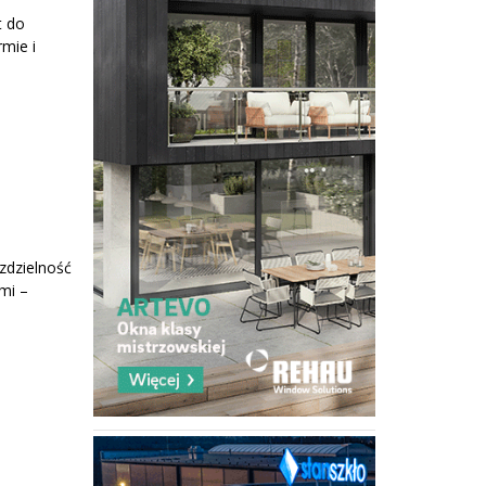
t do
rmie i
zdzielność
mi –