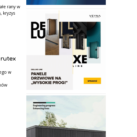
ałe rany w
, kryzys
Drutex
wego w
nków