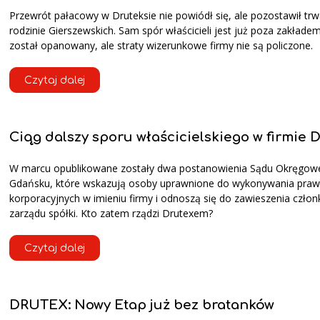
Przewrót pałacowy w Druteksie nie powiódł się, ale pozostawił trw
rodzinie Gierszewskich. Sam spór właścicieli jest już poza zakładem
został opanowany, ale straty wizerunkowe firmy nie są policzone.
Czytaj dalej
Ciąg dalszy sporu właścicielskiego w firmie 
W marcu opublikowane zostały dwa postanowienia Sądu Okręgo
Gdańsku, które wskazują osoby uprawnione do wykonywania praw
korporacyjnych w imieniu firmy i odnoszą się do zawieszenia czło
zarządu spółki. Kto zatem rządzi Drutexem?
Czytaj dalej
DRUTEX: Nowy Etap już bez bratanków