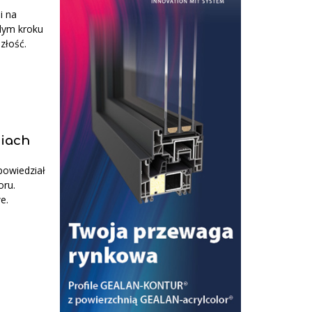
i na
dym kroku
złość.
ciach
powiedział
oru.
e.