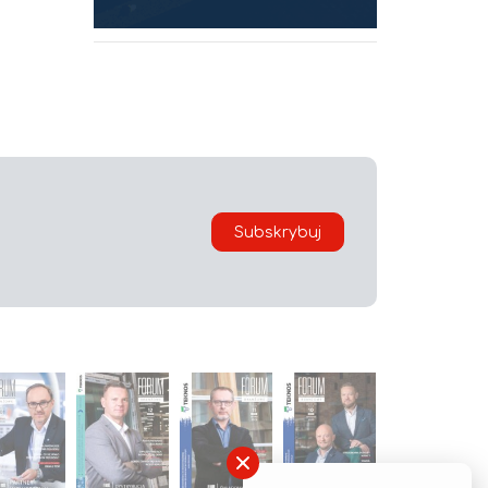
Subskrybuj
×