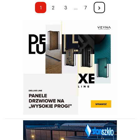
1
2
3
…
7