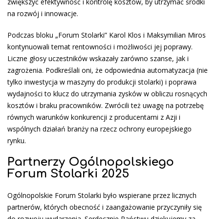
zwiększyć efektywność i kontrolę kosztów, by utrzymać środki
na rozwój i innowacje.
Podczas bloku „Forum Stolarki” Karol Klos i Maksymilian Miros
kontynuowali temat rentowności i możliwości jej poprawy.
Liczne głosy uczestników wskazały zarówno szanse, jak i
zagrożenia. Podkreślali oni, że odpowiednia automatyzacja (nie
tylko inwestycja w maszyny do produkcji stolarki) i poprawa
wydajności to klucz do utrzymania zysków w obliczu rosnących
kosztów i braku pracowników. Zwrócili też uwagę na potrzebę
równych warunków konkurencji z producentami z Azji i
wspólnych działań branży na rzecz ochrony europejskiego
rynku.
Partnerzy Ogólnopolskiego
Forum Stolarki 2025
Ogólnopolskie Forum Stolarki było wspierane przez licznych
partnerów, których obecność i zaangażowanie przyczyniły się
do rozwoju wydarzenia. Serdecznie Państwu dziękujemy za