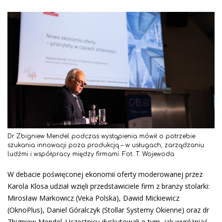
Dr Zbigniew Mendel podczas wystąpienia mówił o potrzebie
szukania innowacji poza produkcją – w usługach, zarządzaniu
ludźmi i współpracy między firmami. Fot. T. Wojewoda
W debacie poświęconej ekonomii oferty moderowanej przez
Karola Klosa udział wzięli przedstawiciele firm z branży stolarki:
Mirosław Markowicz (Veka Polska), Dawid Mickiewicz
(OknoPlus), Daniel Góralczyk (Stollar Systemy Okienne) oraz dr
Zbigniew Mendel. Uczestnicy dyskutowali o tym, jak wyróżniać