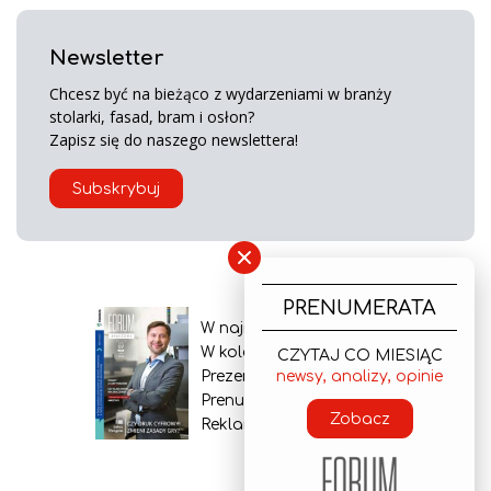
Newsletter
Chcesz być na bieżąco z wydarzeniami w branży
stolarki, fasad, bram i osłon?
Zapisz się do naszego newslettera!
Subskrybuj
×
PRENUMERATA
W najnowszym wydaniu
W kolejnym numerze
CZYTAJ CO MIESIĄC
Prezentacja gazety
newsy, analizy, opinie
Prenumerata
Zobacz
Reklama