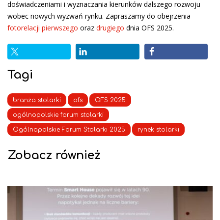
doświadczeniami i wyznaczania kierunków dalszego rozwoju
wobec nowych wyzwań rynku. Zapraszamy do obejrzenia
fotorelacji pierwszego
oraz
drugiego
dnia OFS 2025.
Tagi
branża stolarki
ofs
OFS 2025
ogólnopolskie forum stolarki
Ogólnopolskie Forum Stolarki 2025
rynek stolarki
Zobacz również