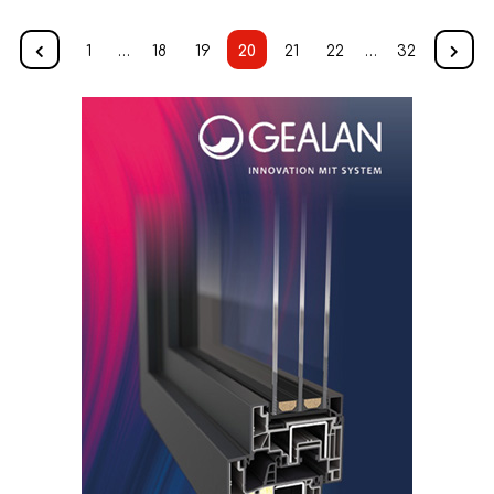
1
…
18
19
20
21
22
…
32