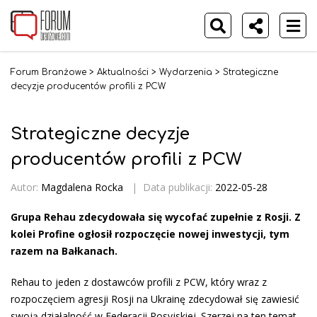
Forum Branżowe
>
Aktualności
>
Wydarzenia
>
Strategiczne
decyzje producentów profili z PCW
Strategiczne decyzje
producentów profili z PCW
Autor:
Magdalena Rocka
|
Data publikacji:
2022-05-28
Grupa Rehau zdecydowała się wycofać zupełnie z Rosji. Z
kolei Profine ogłosił rozpoczęcie nowej inwestycji, tym
razem na Bałkanach.
Rehau to jeden z dostawców profili z PCW, który wraz z
rozpoczęciem agresji Rosji na Ukrainę zdecydował się zawiesić
swoją działalność w Federacji Rosyjskiej. Szerzej na ten temat