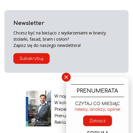
Newsletter
Chcesz być na bieżąco z wydarzeniami w branży
stolarki, fasad, bram i osłon?
Zapisz się do naszego newslettera!
Subskrybuj
×
PRENUMERATA
W najnowszym wydaniu
W kolejnym numerze
CZYTAJ CO MIESIĄC
newsy, analizy, opinie
Prezentacja gazety
Prenumerata
Zobacz
Reklama