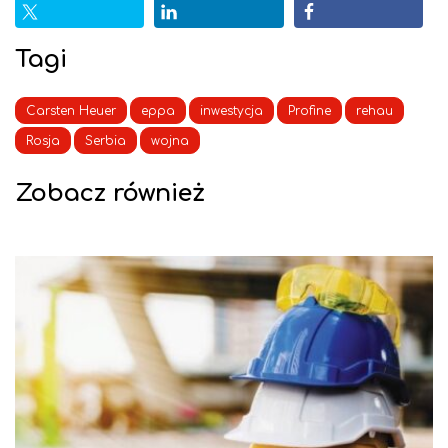
Tagi
Carsten Heuer
eppa
inwestycja
Profine
rehau
Rosja
Serbia
wojna
Zobacz również