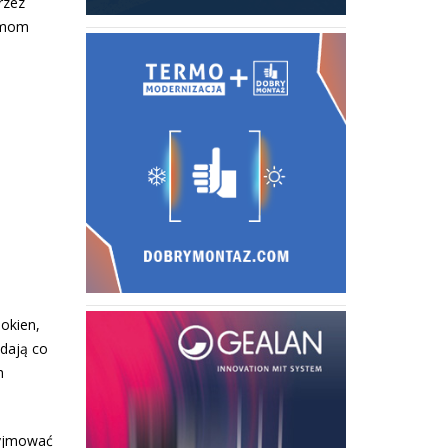
rzez
irmom
okien,
adają co
h
zyjmować