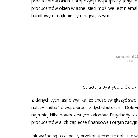
producentów okien z propozycją współpracy. Jedynie 
producentów okien własnej sieci możliwe jest niema
handlowym, najlepiej tym największym.
Struktura dystrybutorów o
Z danych tych jasno wynika, że chcąc zwiększyć swoj
należy zadbać o współpracę z dystrybutorami. Dobrym
najmniej kilka nowoczesnych salonów. Przychody tak
producentów a ich zaplecze finansowe i organizacyjn
Jak ważne są to aspekty przekonujemy się dobitnie w