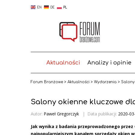
EN
DE
PL
Aktualności
Analizy i opinie
Forum Branżowe
>
Aktualności
>
Wydarzenia
>
Salony
Salony okienne kluczowe dl
Autor:
Paweł Gregorczyk
|
Data publikacji:
2020-03
Jak wynika z badania przeprowadzonego przez 
najpopularniejszym kanałem sprzedaży okien w 