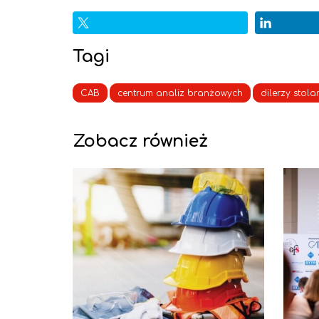
Tagi
CAB
centrum analiz branżowych
dilerzy stolar
Zobacz również