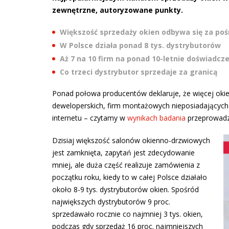
zewnętrzne, autoryzowane punkty.
Większość sprzedaży okien odbywa się za po
W Polsce działa ponad 8 tys. dystrybutorów
Aż 7 na 10 firm na ponad 10-letnie doświadcz
Co trzeci dystrybutor sprzedaje za granicą
Ponad połowa producentów deklaruje, że więcej okie
deweloperskich, firm montażowych nieposiadającyc
internetu – czytamy w
wynikach badania
przeprowadz
Dzisiaj większość salonów okienno-drzwiowych
jest zamknięta, zapytań jest zdecydowanie
mniej, ale duża część realizuje zamówienia z
początku roku, kiedy to w całej Polsce działało
około 8-9 tys. dystrybutorów okien. Spośród
największych dystrybutorów 9 proc.
sprzedawało rocznie co najmniej 3 tys. okien,
podczas gdy sprzedaż 16 proc. najmniejszych