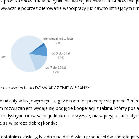
2 proc. salonów działa na rynku nie więcej niż dwa lata. Budowanie p
l wyłącznie poprzez oferowanie współpracy już dawno istniejącym f
kien ze względu na DOŚWIADCZENIE W BRANŻY
e udziały w krajowym rynku, gdzie rocznie sprzedaje się ponad 7 mln 
 rozwiązaniem wydaje się podjęcie kooperacji z takimi, którzy posi
ich dystrybutorów są niejednokrotnie wyższe, niż w przypadku małyc
e są w bardzo dobrej kondycji.
 ostatnim czasie, gdy z dnia na dzień wielu producentów zaczęło pr