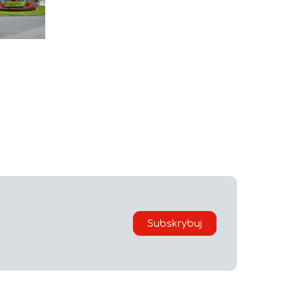
i
Subskrybuj