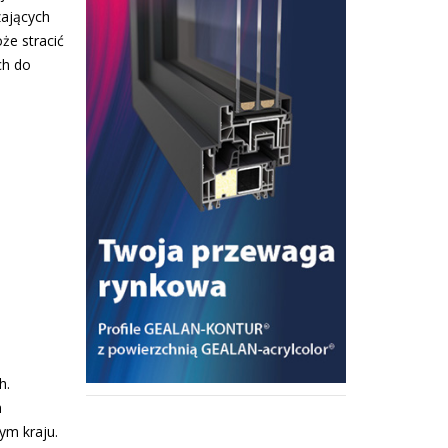
zających
że stracić
ch do
h.
h
ym kraju.