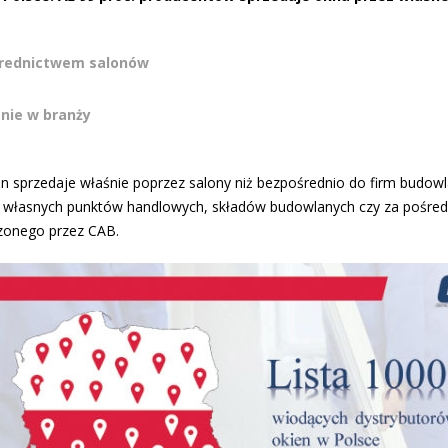
średnictwem salonów
enie w branży
n sprzedaje właśnie poprzez salony niż bezpośrednio do firm budowl
h własnych punktów handlowych, składów budowlanych czy za pośre
onego przez CAB.