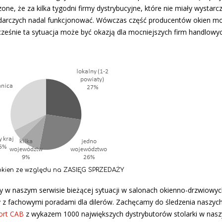
one, że za kilka tygodni firmy dystrybucyjne, które nie miały wystarc
darczych nadal funkcjonować. Wówczas część producentów okien mo
ocześnie ta sytuacja może być okazją dla mocniejszych firm handlowy
 okien ze względu na ZASIĘG SPRZEDAŻY
 w naszym serwisie bieżącej sytuacji w salonach okienno-drzwiowyc
z fachowymi poradami dla dilerów. Zachęcamy do śledzenia naszyc
ort CAB
z wykazem 1000 największych dystrybutorów stolarki w nasz