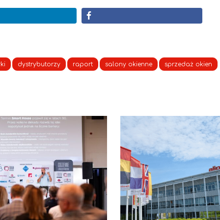
ki
dystrybutorzy
raport
salony okienne
sprzedaż okien