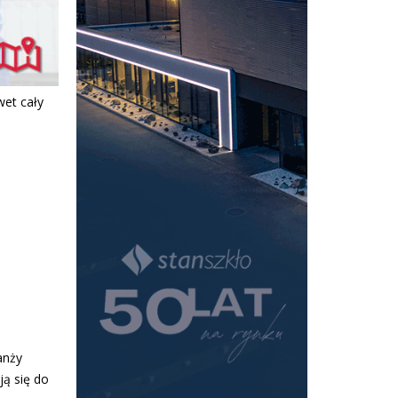
wet cały
anży
ją się do