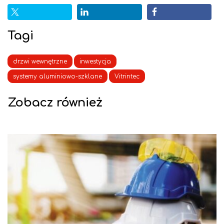
Tagi
drzwi wewnętrzne
inwestycja
systemy aluminiowo-szklane
Vitrintec
Zobacz również