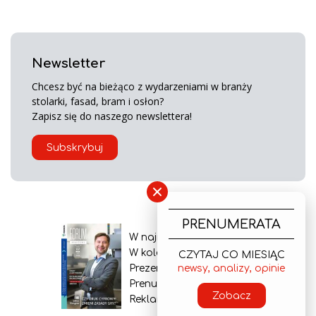
Newsletter
Chcesz być na bieżąco z wydarzeniami w branży
stolarki, fasad, bram i osłon?
Zapisz się do naszego newslettera!
Subskrybuj
×
PRENUMERATA
W najnowszym wydaniu
W kolejnym numerze
CZYTAJ CO MIESIĄC
newsy, analizy, opinie
Prezentacja gazety
Prenumerata
Zobacz
Reklama