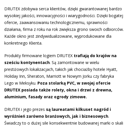
DRUTEX zdobywa serca klientów, dzięki gwarantowanej bardzo
wysokiej jakości, innowacyjności i wiarygodności. Dzięki bogatej
ofercie, zaawansowaniu technologicznemu, sprawności
działania, firma z roku na rok zwiększa grono swoich odbiorców.
Każde okno jest zindywidualizowane, wyprodukowane dla
konkretnego Klienta.
Produkty firmowane logiem DRUTEX
trafiają do krajów na
sześciu kontynentach
. Są zamontowane w wielu
prestiżowych lokalizacjach, takich jak chociażby hotele Hyatt,
Holiday Inn, Sheraton, Marriott w Nowym Jorku czy fabryka
Lego w Meksyku.
Poza stolarką PVC, w swojej ofercie
DRUTEX posiada także rolety, okna i drzwi z drewna,
aluminium, fasady oraz ogrody zimowe.
DRUTEX i jego prezes
są laureatami kilkuset nagród i
wyróżnień zarówno branżowych, jak i biznesowych
.
Świadczy to o dużej sile konsekwentnie budowanej marki o skali