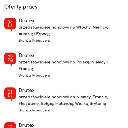
Oferty pracy
Drutex
04
LIS
przedstawiciele handlowi na Włochy, Niemcy,
Austrię i Francję
Branża:
Producent
Drutex
29
KWI
przedstawiciele handlowi na Polskę, Niemcy i
Francję
Branża:
Producent
Drutex
21
LIS
przedstawiciele handlowi na Niemcy, Francję,
Hiszpanię, Belgię, Holandię, Wielką Brytanię
Branża:
Producent
Drutex
10