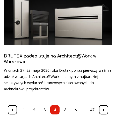
DRUTEX zadebiutuje na Architect@Work w
Warszawie
W dniach 27–28 maja 2026 roku Drutex po raz pierwszy weźmie
udział w targach Architect@Work – jednym z najbardziej
selektywnych wydarzeń branżowych skierowanych do
architektów i projektantów.
1
2
3
4
5
6
…
47