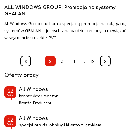
ALL WINDOWS GROUP: Promocja na systemy
GEALAN
All Windows Group uruchamia specjalną promocję na całą gamę
systemów GEALAN – jednych z najbardziej cenionych rozwiązań
w segmencie stolarki z PVC.
1
2
3
4
…
12
Oferty pracy
All Windows
22
CZE
konstruktor maszyn
Branża:
Producent
All Windows
22
CZE
specjalista ds. obsługi klienta z językiem