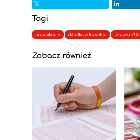
Tagi
prawoikadry
składka zdrowotna
składka ZUS
Zobacz również