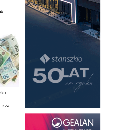
ub
oku.
nie za