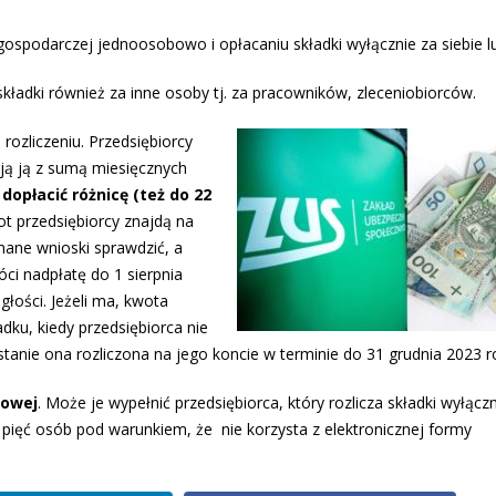
ospodarczej jednoosobowo i opłacaniu składki wyłącznie za siebie l
 składki również za inne osoby tj. za pracowników, zleceniobiorców.
rozliczeniu. Przedsiębiorcy
ją ją z sumą miesięcznych
dopłacić różnicę (też do 22
rot przedsiębiorcy znajdą na
ane wnioski sprawdzić, a
óci nadpłatę do 1 sierpnia
głości. Jeżeli ma, kwota
dku, kiedy przedsiębiorca nie
tanie ona rozliczona na jego koncie w terminie do 31 grudnia 2023 r
rowej
. Może je wypełnić przedsiębiorca, który rozlicza składki wyłącz
ż pięć osób pod warunkiem, że nie korzysta z elektronicznej formy