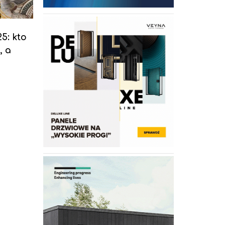
5: kto
, a