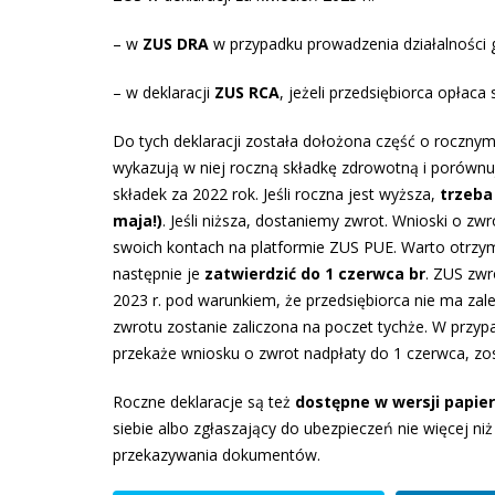
– w
ZUS DRA
w przypadku prowadzenia działalności g
– w deklaracji
ZUS RCA
, jeżeli przedsiębiorca opłaca
Do tych deklaracji została dołożona część o rocznym 
wykazują w niej roczną składkę zdrowotną i porównu
składek za 2022 rok. Jeśli roczna jest wyższa,
trzeba 
maja!)
. Jeśli niższa, dostaniemy zwrot. Wnioski o zw
swoich kontach na platformie ZUS PUE. Warto otrzym
następnie je
zatwierdzić do 1 czerwca br
. ZUS zwr
2023 r. pod warunkiem, że przedsiębiorca nie ma zale
zwrotu zostanie zaliczona na poczet tychże. W przypa
przekaże wniosku o zwrot nadpłaty do 1 czerwca, zos
Roczne deklaracje są też
dostępne w wersji papie
siebie albo zgłaszający do ubezpieczeń nie więcej ni
przekazywania dokumentów.