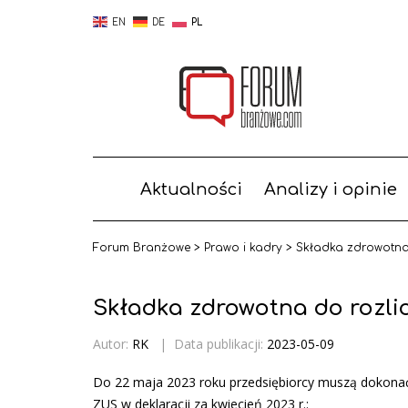
EN
DE
PL
Aktualności
Analizy i opinie
Forum Branżowe
>
Prawo i kadry
>
Składka zdrowotna
Składka zdrowotna do rozli
Autor:
RK
|
Data publikacji:
2023-05-09
Do 22 maja 2023 roku przedsiębiorcy muszą dokonać 
ZUS w deklaracji za kwiecień 2023 r.: