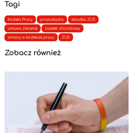
Tagi
Kodeks Pracy
prawoikadry
składka ZUS
umowa zlecenie
zasiłek chorobowy
zmiany w kodeksie pracy
ZUS
Zobacz również