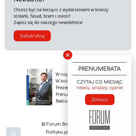
Chcesz być na bieżąco z wydarzeniami w branży
stolarki, fasad, bram i osłon?
Zapisz się do naszego newslettera!
Subskrybuj
×
PRENUMERATA
W najnowszym wydaniu
W kolejnym numerze
CZYTAJ CO MIESIĄC
Prezentacja gazety
newsy, analizy, opinie
Prenumerata
Zobacz
Reklama
© Forum Branżowe 2026
Polityka prywatności
🍪