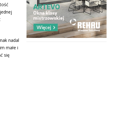
rtość
jednej
t
dnak nadal
im małe i
ć się