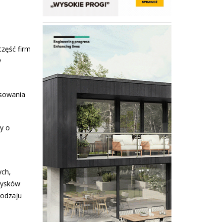
część firm
y
osowania
wy o
ych,
 dysków
rodzaju