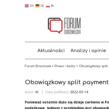
EN
DE
PL
Aktualności
Analizy i opinie
Forum Branżowe
>
Prawo i kadry
>
Obowiązkowy split 
Obowiązkowy split payment 
Autor:
IK
|
Data publikacji:
2022-03-14
Ponieważ ostatnio dużo się dzieje zarówno w Po
podatkowe. Jednym z przykładów jest obowiązk