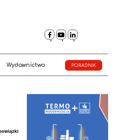
Facebook
YouTube
LinkedIn
Wydawnictwo
PORADNIK
bowiązki