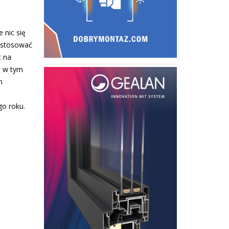
 nic się
y stosować
t na
e w tym
m
go roku.