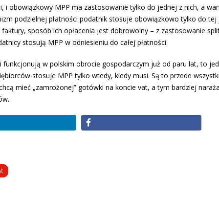
cji, i obowiązkowy MPP ma zastosowanie tylko do jednej z nich, a wa
izm podzielnej płatności podatnik stosuje obowiązkowo tylko do tej 
 faktury, sposób ich opłacenia jest dobrowolny – z zastosowanie spli
odatnicy stosują MPP w odniesieniu do całej płatności.
i funkcjonują w polskim obrocie gospodarczym już od paru lat, to je
siębiorców stosuje MPP tylko wtedy, kiedy musi. Są to przede wszystk
chcą mieć „zamrożonej” gotówki na koncie vat, a tym bardziej naraża
ów.
t