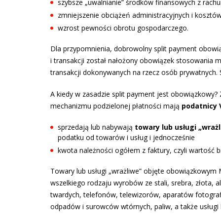
szybsze „uwalnianie” środków finansowych z rach
zmniejszenie obciążeń administracyjnych i kosztów
wzrost pewności obrotu gospodarczego.
Dla przypomnienia, dobrowolny split payment obowiąz
i transakcji został nałożony obowiązek stosowania me
transakcji dokonywanych na rzecz osób prywatnych. St
A kiedy w zasadzie split payment jest obowiązkowy?
mechanizmu podzielonej płatności mają
podatnicy
sprzedają lub nabywają
towary lub usługi „wraż
podatku od towarów i usług i jednocześnie
kwota należności ogółem z faktury, czyli wartość br
Towary lub usługi „wrażliwe” objęte obowiązkowym MP
wszelkiego rodzaju wyrobów ze stali, srebra, złota,
twardych, telefonów, telewizorów, aparatów fotograf
odpadów i surowców wtórnych, paliw, a także usługi