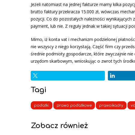
Jeżeli natomiast na jednej fakturze mamy kilka pozy
brutto faktury przekracza 15.000 zł, wówczas mechan
pozycji. Co do pozostałych należności wynikających z
payment, lub nie. Z reguły jednak w takiej sytuacji p
Mimo, iż konta vat i mechanizm podzielonej płatnośc
nie wszyscy z niego korzystają. Część firm czy przed
średnie podmioty gospodarcze, które zwyczajnie nie 
urzędom skarbowym, wnioskując o zwrot tych środk
Tagi
podatki
prawo podatkowe
prawoikadry
va
Zobacz również