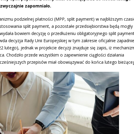
 zwyczajnie zapomniało.
nizmu podzielnej płatności (MPP, split payment) w najbliższym czasie
k stosowania split payment, a pozostałe przedsiębiorstwa będą mogł
 wydała bowiem decyzję o przedłużeniu obligatoryjnego split paymen
rawda decyzja Rady Unii Europejskiej w tym zakresie oficjalnie zapadni
 lutego), jednak w projekcie decyzji znajduje się zapis, iż mechaniz
ca. Chodziło przede wszystkim o zapewnienie ciągłości działania
cześniejszych przepisów miał obowiązywać do końca lutego bieżące