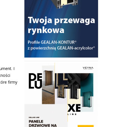
ument. I
tności
tóre firmy