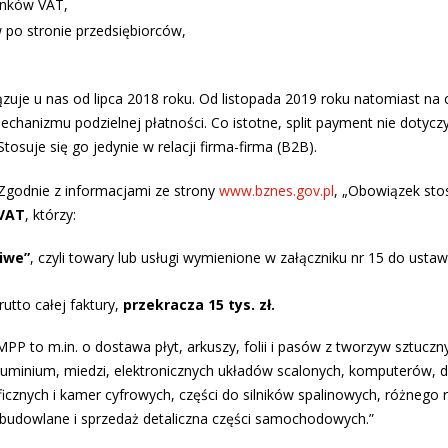
unków VAT,
 po stronie przedsiębiorców,
uje u nas od lipca 2018 roku. Od listopada 2019 roku natomiast na 
chanizmu podzielnej płatności. Co istotne, split payment nie dotycz
osuje się go jedynie w relacji firma-firma (B2B).
 Zgodnie z informacjami ze strony
www.bznes.gov.pl
, „Obowiązek st
 VAT
, którzy:
liwe”
, czyli towary lub usługi wymienione w załączniku nr 15 do usta
utto całej faktury,
przekracza 15 tys. zł.
P to m.in. o dostawa płyt, arkuszy, folii i pasów z tworzyw sztuczn
 aluminium, miedzi, elektronicznych układów scalonych, komputerów,
icznych i kamer cyfrowych, części do silników spalinowych, różnego 
 budowlane i sprzedaż detaliczna części samochodowych.”