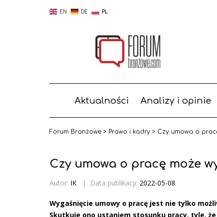
EN
DE
PL
Aktualności
Analizy i opinie
Forum Branżowe
>
Prawo i kadry
>
Czy umowa o prac
Czy umowa o pracę może w
Autor:
IK
|
Data publikacji:
2022-05-08
Wygaśnięcie umowy o pracę jest nie tylko możli
Skutkuje ono ustaniem stosunku pracy, tyle, ż