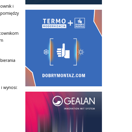
ownik i
a pomiędzy
acownikom
ym
bierania
i wynosi: