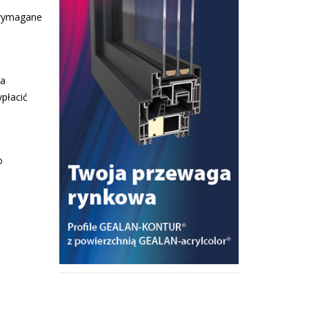
 wymagane
na
płacić
o