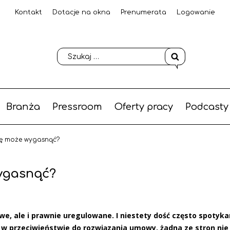
Kontakt
Dotacje na okna
Prenumerata
Logowanie
Branża
Pressroom
Oferty pracy
Podcasty
ę może wygasnąć?
ygasnąć?
we, ale i prawnie uregulowane. I niestety dość często spotyka
e w przeciwieństwie do rozwiązania umowy, żadna ze stron nie