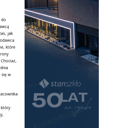
i do
dawcą
as, jak
acodawca
ne, które
brony
 Chociaż,
 dnia
 się w
racownika
ć
 który
y,