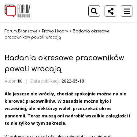
Forum Branżowe
>
Prawo i kadry
>
Badania okresowe
pracowników powoli wracają
Badania okresowe pracowników
powoli wracają
Autor:
IK
|
Data publikacji:
2022-05-18
Ale jeszcze nie wróciły, chociaż spokojnie można na nie
kierować pracowników. W zasadzie można było i
wcześniej, ale niektórzy woleli przeczekać okres
pandemii. Teraz muszą oni nadrobić wszelkie zaległości i
to nie tylko w tym zakresie.
W połowie maja rząd oficjalnie odwołał stan epidemii,