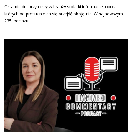
Ostatnie dni przyniosły w branży stolarki informacje, obok
których po prostu nie da się przejść obojętnie. W najnowszym,
235. odcinku...