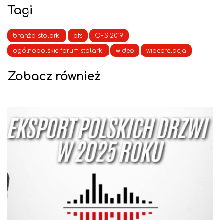
Tagi
branża stolarki
ofs
OFS 2019
ogólnopolskie forum stolarki
wideo
wideorelacja
Zobacz również