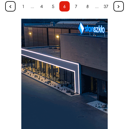
1
…
4
5
6
7
8
…
37