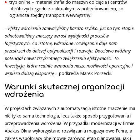
tryb online – materiał trafia do maszyn do cięcia i centrów
obróbczych zgodnie z aktualnym zapotrzebowaniem, co
ogranicza zbędny transport wewnętrzny.
– Efekty wdrożenia zauważyliśmy bardzo szybko. Już na tym etapie
odnotowaliśmy znaczący wzrost wydajności procesów
logistycznych. Co istotne, wdrożone rozwiązanie daje nam
przestrzeń do dalszej optymalizacji i rozwoju. Docelowo widzimy
potencjał nawet trzykrotnego zwiększenia efektywności. To
inwestycja, która realnie wzmacnia nasze możliwości operacyjne i
wspiera dalszą ekspansję
– podkreśla Marek Porzecki.
Warunki skutecznej organizacji
wdrożenia
W projektach związanych z automatyzacją istotne znaczenie ma
nie tylko sama technologia, lecz także sposób przygotowania i
przeprowadzenia wdrożenia. W przypadku modernizacji w firmie
Abakus Okna wykorzystano rozwiązania magazynowe Fehra, a
zakres współpracy obejmował zarówno etap planowania, jak i