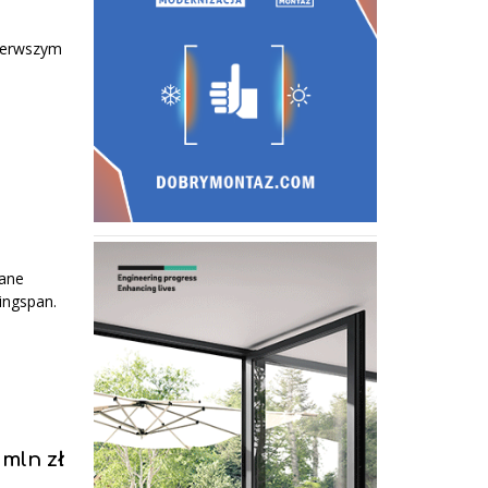
pierwszym
dane
ingspan.
 mln zł