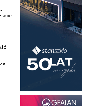
ze
o 2030 r.
ość
rost