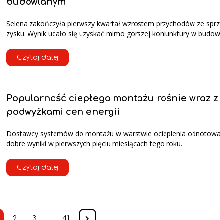
budowlanym
Selena zakończyła pierwszy kwartał wzrostem przychodów ze sprz
zysku. Wynik udało się uzyskać mimo gorszej koniunktury w budow
Czytaj dalej
Popularność ciepłego montażu rośnie wraz z
podwyżkami cen energii
Dostawcy systemów do montażu w warstwie ocieplenia odnotowal
dobre wyniki w pierwszych pięciu miesiącach tego roku.
Czytaj dalej
2
3
…
41