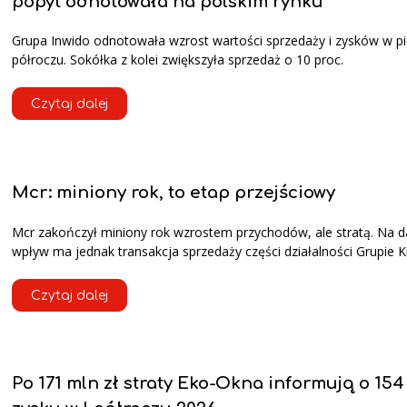
popyt odnotowała na polskim rynku
Grupa Inwido odnotowała wzrost wartości sprzedaży i zysków w 
półroczu. Sokółka z kolei zwiększyła sprzedaż o 10 proc.
Czytaj dalej
Mcr: miniony rok, to etap przejściowy
Mcr zakończył miniony rok wzrostem przychodów, ale stratą. Na 
wpływ ma jednak transakcja sprzedaży części działalności Grupie K
Czytaj dalej
Po 171 mln zł straty Eko-Okna informują o 154