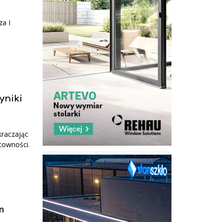
za I
yniki
kraczając
towności.
m