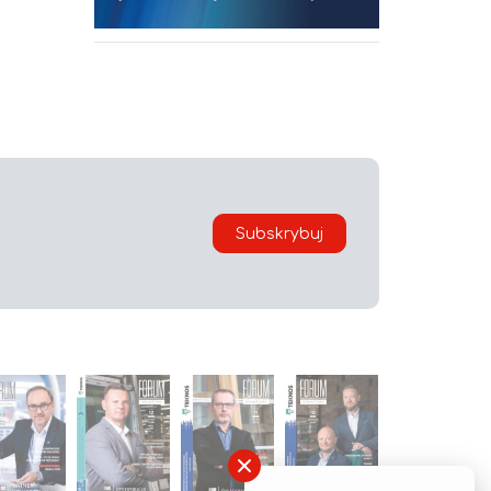
Subskrybuj
×