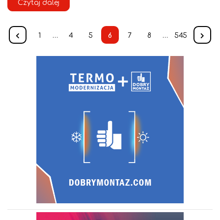
Czytaj dalej
1
…
4
5
6
7
8
…
545