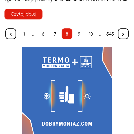
Czytaj dalej
1
…
6
7
8
9
10
…
545