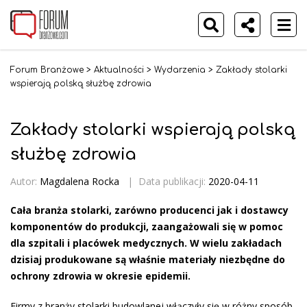
Forum Branżowe
>
Aktualności
>
Wydarzenia
>
Zakłady stolarki
wspierają polską służbę zdrowia
Zakłady stolarki wspierają polską
służbę zdrowia
Autor:
Magdalena Rocka
|
Data publikacji:
2020-04-11
Cała branża stolarki, zarówno producenci jak i dostawcy
komponentów do produkcji, zaangażowali się w pomoc
dla szpitali i placówek medycznych. W wielu zakładach
dzisiaj produkowane są właśnie materiały niezbędne do
ochrony zdrowia w okresie epidemii.
Firmy z branży stolarki budowlanej włączyły się w różny sposób