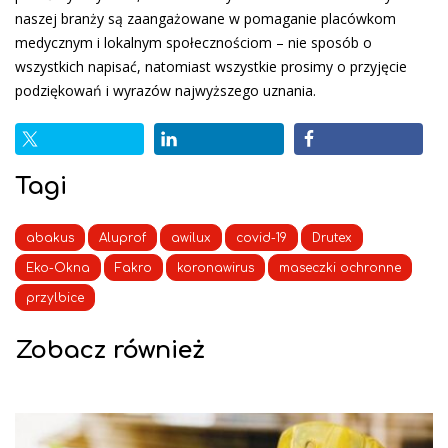
naszej branży są zaangażowane w pomaganie placówkom
medycznym i lokalnym społecznościom – nie sposób o
wszystkich napisać, natomiast wszystkie prosimy o przyjęcie
podziękowań i wyrazów najwyższego uznania.
Tagi
abakus
Aluprof
awilux
covid-19
Drutex
Eko-Okna
Fakro
koronawirus
maseczki ochronne
przylbice
Zobacz również