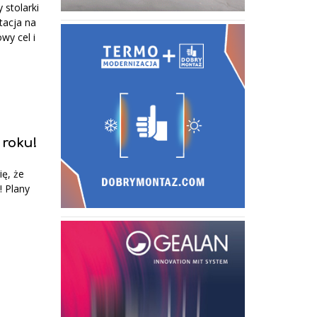
stolarki
tacja na
wy cel i
 roku!
ię, że
! Plany