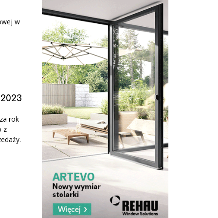
owej w
 2023
za rok
o z
zedaży.