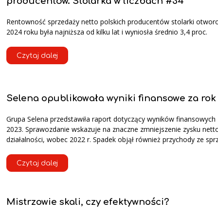
producentów. Stolarka w liczbach #34
Rentowność sprzedaży netto polskich producentów stolarki otwor
2024 roku była najniższa od kilku lat i wyniosła średnio 3,4 proc.
Czytaj dalej
Selena opublikowała wyniki finansowe za rok
Grupa Selena przedstawiła raport dotyczący wyników finansowych 
2023. Sprawozdanie wskazuje na znaczne zmniejszenie zysku nett
działalności, wobec 2022 r. Spadek objął również przychody ze spr
Czytaj dalej
Mistrzowie skali, czy efektywności?