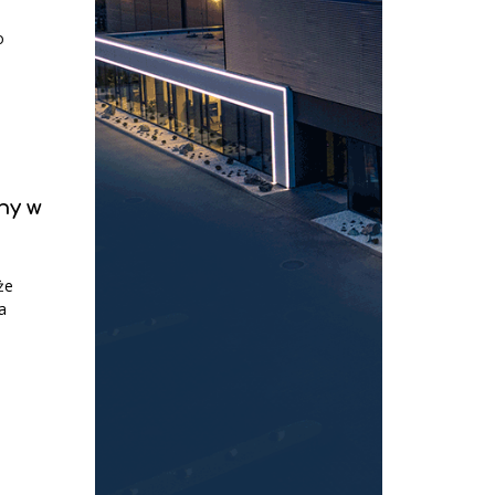
o
m
ny w
że
a