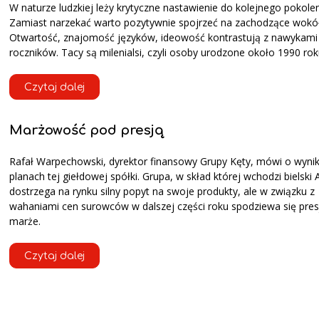
W naturze ludzkiej leży krytyczne nastawienie do kolejnego pokolen
Zamiast narzekać warto pozytywnie spojrzeć na zachodzące wokół
Otwartość, znajomość języków, ideowość kontrastują z nawykami 
roczników. Tacy są milenialsi, czyli osoby urodzone około 1990 rok
Czytaj dalej
Marżowość pod presją
Rafał Warpechowski, dyrektor finansowy Grupy Kęty, mówi o wynik
planach tej giełdowej spółki. Grupa, w skład której wchodzi bielski 
dostrzega na rynku silny popyt na swoje produkty, ale w związku z
wahaniami cen surowców w dalszej części roku spodziewa się presj
marże.
Czytaj dalej