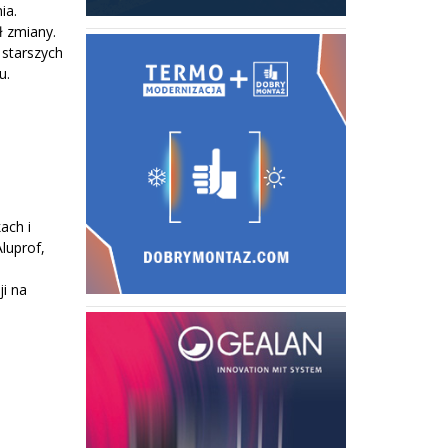
ia.
 zmiany.
starszych
u.
ach i
Aluprof,
i na