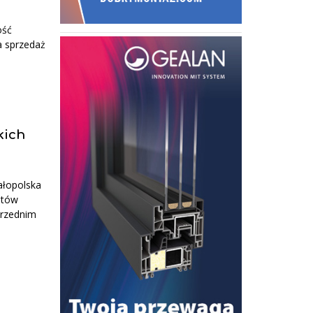
ość
a sprzedaż
kich
ałopolska
ntów
przednim