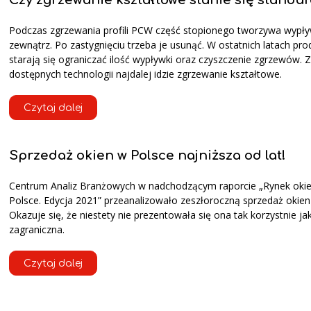
Czy zgrzewanie kształtowe stanie się stand
Podczas zgrzewania profili PCW część stopionego tworzywa wypł
zewnątrz. Po zastygnięciu trzeba je usunąć. W ostatnich latach pro
starają się ograniczać ilość wypływki oraz czyszczenie zgrzewów. Z
dostępnych technologii najdalej idzie zgrzewanie kształtowe.
Czytaj dalej
Sprzedaż okien w Polsce najniższa od lat!
Centrum Analiz Branżowych w nadchodzącym raporcie „Rynek oki
Polsce. Edycja 2021” przeanalizowało zeszłoroczną sprzedaż okien
Okazuje się, że niestety nie prezentowała się ona tak korzystnie ja
zagraniczna.
Czytaj dalej