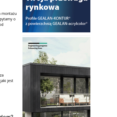
ich montażu
 pytamy o
od
za
aki jest