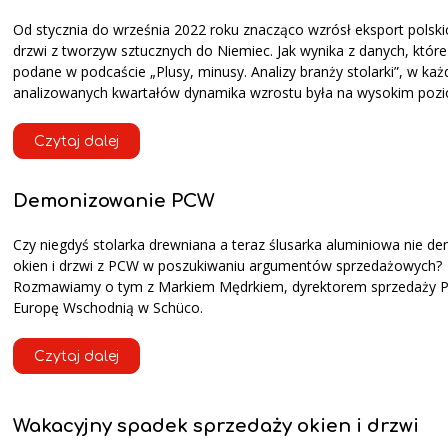
Od stycznia do września 2022 roku znacząco wzrósł eksport polskic
drzwi z tworzyw sztucznych do Niemiec. Jak wynika z danych, które
podane w podcaście „Plusy, minusy. Analizy branży stolarki”, w ka
analizowanych kwartałów dynamika wzrostu była na wysokim pozi
Czytaj dalej
Demonizowanie PCW
Czy niegdyś stolarka drewniana a teraz ślusarka aluminiowa nie d
okien i drzwi z PCW w poszukiwaniu argumentów sprzedażowych?
Rozmawiamy o tym z Markiem Mędrkiem, dyrektorem sprzedaży 
Europę Wschodnią w Schüco.
Czytaj dalej
Wakacyjny spadek sprzedaży okien i drzwi