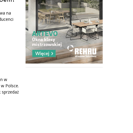
ardem?
ywa na
ducenci
en w
 w Polsce.
k sprzedaż