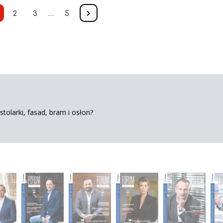
2
3
…
5
tolarki, fasad, bram i osłon?