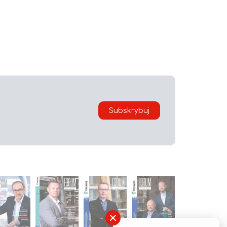
Subskrybuj
×