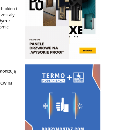
h okien i
 zostały
żdym z
omie.
emonizują
PCW na