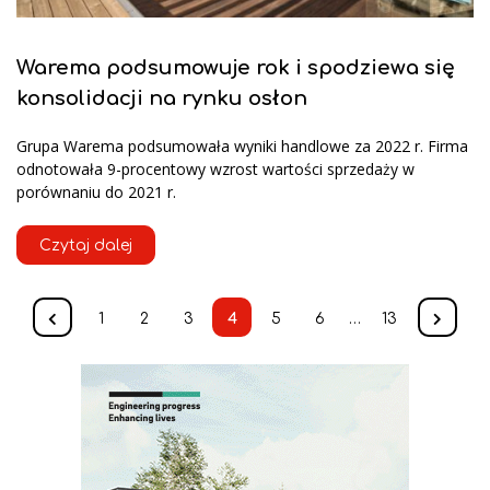
Warema podsumowuje rok i spodziewa się
konsolidacji na rynku osłon
Grupa Warema podsumowała wyniki handlowe za 2022 r. Firma
odnotowała 9-procentowy wzrost wartości sprzedaży w
porównaniu do 2021 r.
Czytaj dalej
1
2
3
4
5
6
…
13