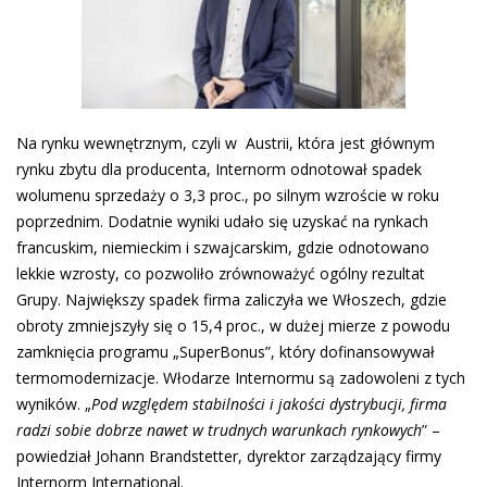
Na rynku wewnętrznym, czyli w Austrii, która jest głównym
rynku zbytu dla producenta, Internorm odnotował spadek
wolumenu sprzedaży o 3,3 proc., po silnym wzroście w roku
poprzednim. Dodatnie wyniki udało się uzyskać na rynkach
francuskim, niemieckim i szwajcarskim, gdzie odnotowano
lekkie wzrosty, co pozwoliło zrównoważyć ogólny rezultat
Grupy. Największy spadek firma zaliczyła we Włoszech, gdzie
obroty zmniejszyły się o 15,4 proc., w dużej mierze z powodu
zamknięcia programu „SuperBonus”, który dofinansowywał
termomodernizacje. Włodarze Internormu są zadowoleni z tych
wyników. „
Pod względem stabilności i jakości dystrybucji, firma
radzi sobie dobrze nawet w trudnych warunkach rynkowych
” –
powiedział Johann Brandstetter, dyrektor zarządzający firmy
Internorm International.