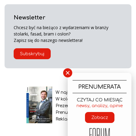
Newsletter
Chcesz być na bieżąco z wydarzeniami w branży
stolarki, fasad, bram i osłon?
Zapisz się do naszego newslettera!
Subskrybuj
×
PRENUMERATA
W najnowszym wydaniu
W kolejnym numerze
CZYTAJ CO MIESIĄC
newsy, analizy, opinie
Prezentacja gazety
Prenumerata
Zobacz
Reklama