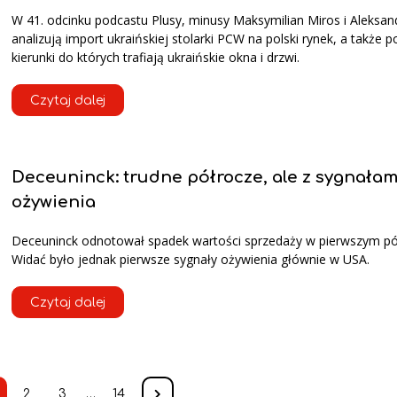
W 41. odcinku podcastu Plusy, minusy Maksymilian Miros i Aleksan
analizują import ukraińskiej stolarki PCW na polski rynek, a także 
kierunki do których trafiają ukraińskie okna i drzwi.
Czytaj dalej
Deceuninck: trudne półrocze, ale z sygnałam
ożywienia
Deceuninck odnotował spadek wartości sprzedaży w pierwszym pó
Widać było jednak pierwsze sygnały ożywienia głównie w USA.
Czytaj dalej
2
3
…
14