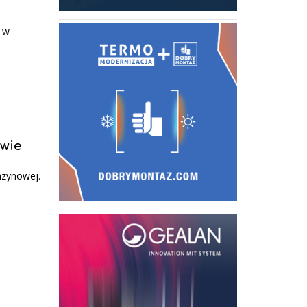
m w
owie
azynowej.