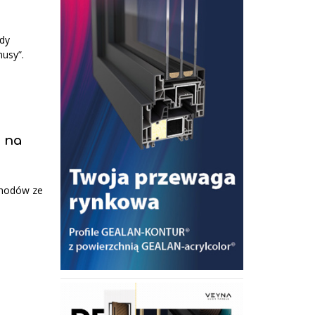
rdy
nusy”.
i na
chodów ze