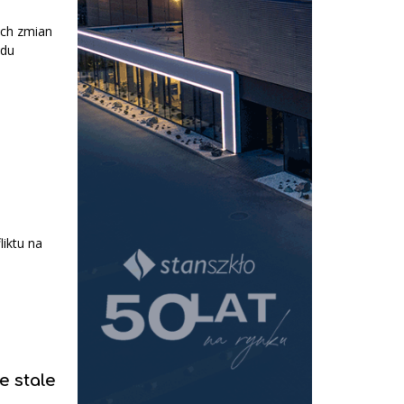
ych zmian
ądu
iktu na
e stale