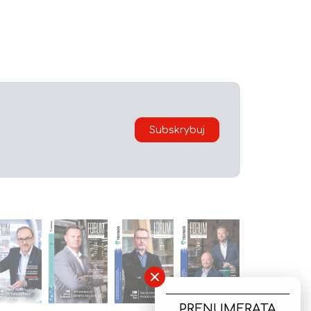
Subskrybuj
×
PRENUMERATA