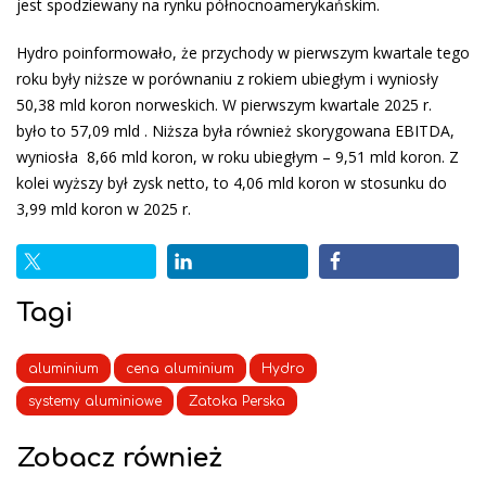
jest spodziewany na rynku północnoamerykańskim.
Hydro poinformowało, że przychody w pierwszym kwartale tego
roku były niższe w porównaniu z rokiem ubiegłym i wyniosły
50,38 mld koron norweskich. W pierwszym kwartale 2025 r.
było to 57,09 mld . Niższa była również skorygowana EBITDA,
wyniosła 8,66 mld koron, w roku ubiegłym – 9,51 mld koron. Z
kolei wyższy był zysk netto, to 4,06 mld koron w stosunku do
3,99 mld koron w 2025 r.
Tagi
aluminium
cena aluminium
Hydro
systemy aluminiowe
Zatoka Perska
Zobacz również