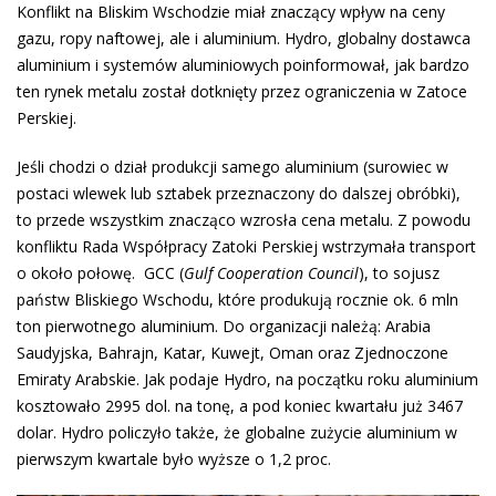
Konflikt na Bliskim Wschodzie miał znaczący wpływ na ceny
gazu, ropy naftowej, ale i aluminium. Hydro, globalny dostawca
aluminium i systemów aluminiowych poinformował, jak bardzo
ten rynek metalu został dotknięty przez ograniczenia w Zatoce
Perskiej.
Jeśli chodzi o dział produkcji samego aluminium (surowiec w
postaci wlewek lub sztabek przeznaczony do dalszej obróbki),
to przede wszystkim znacząco wzrosła cena metalu. Z powodu
konfliktu Rada Współpracy Zatoki Perskiej wstrzymała transport
o około połowę. GCC (
Gulf Cooperation Council
), to sojusz
państw Bliskiego Wschodu, które produkują rocznie ok. 6 mln
ton pierwotnego aluminium. Do organizacji należą: Arabia
Saudyjska, Bahrajn, Katar, Kuwejt, Oman oraz Zjednoczone
Emiraty Arabskie. Jak podaje Hydro, na początku roku aluminium
kosztowało 2995 dol. na tonę, a pod koniec kwartału już 3467
dolar. Hydro policzyło także, że globalne zużycie aluminium w
pierwszym kwartale było wyższe o 1,2 proc.