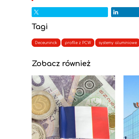
Tagi
Deceuninck
profile z PCW
systemy aluminiowe
Zobacz również