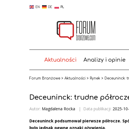
EN
DE
PL
Aktualności
Analizy i opinie
Forum Branżowe
>
Aktualności
>
Rynek
>
Deceuninck: t
Deceuninck: trudne półrocze
Autor:
Magdalena Rocka
|
Data publikacji:
2025-10
Deceuninck podsumował pierwsze półrocze. Spół
było jednak pewne oznaki ożywienia.