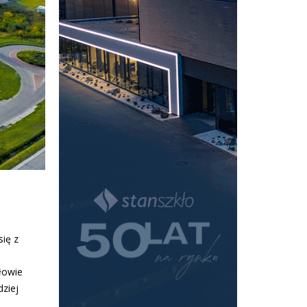
ię z
łowie
dziej