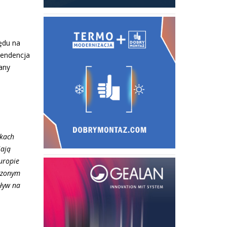
ędu na
tendencja
any
nkach
jają
uropie
iczonym
pływ na