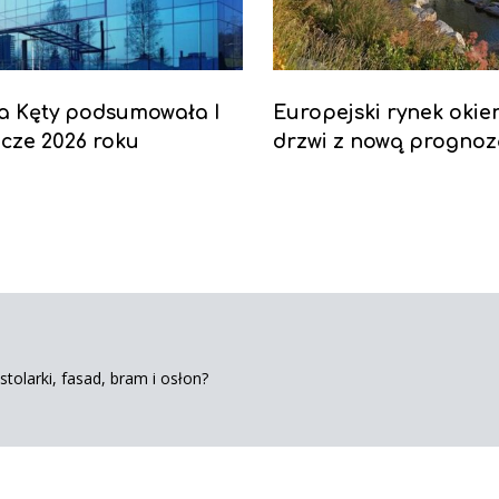
a Kęty podsumowała I
Europejski rynek okien
cze 2026 roku
drzwi z nową progno
tolarki, fasad, bram i osłon?