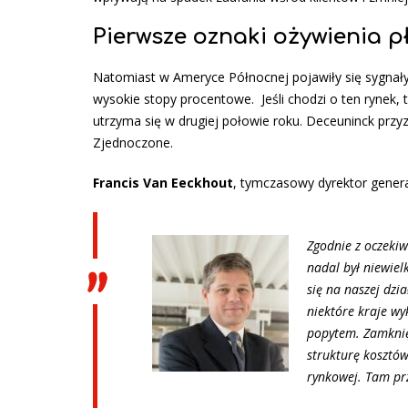
Pierwsze oznaki ożywienia p
Natomiast w Ameryce Północnej pojawiły się sygnały
wysokie stopy procentowe. Jeśli chodzi o ten rynek,
utrzyma się w drugiej połowie roku. Deceuninck przy
Zjednoczone.
Francis Van Eeckhout
, tymczasowy dyrektor gene
Zgodnie z oczekiw
nadal był niewiel
się na naszej dzi
niektóre kraje wy
popytem. Zamknię
strukturę kosztó
rynkowej. Tam pr