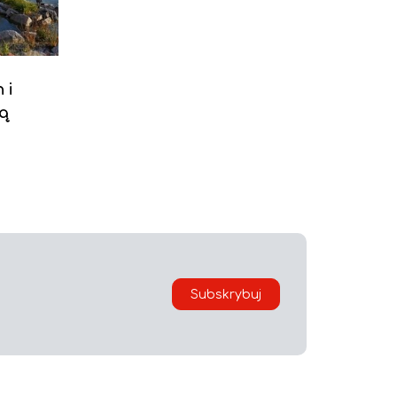
 i
zą
Subskrybuj