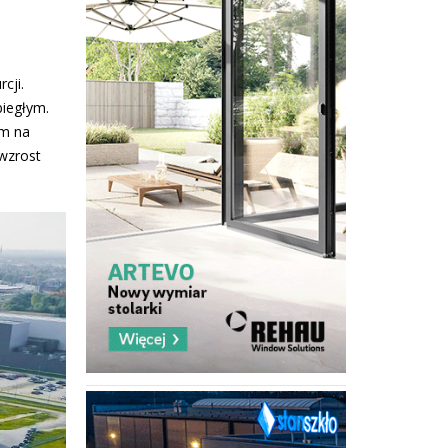
cji.
iegłym.
im na
 wzrost