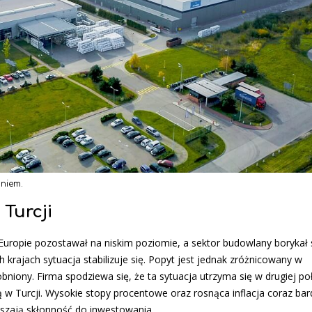
niem.
 Turcji
Europie pozostawał na niskim poziomie, a sektor budowlany borykał s
 krajach sytuacja stabilizuje się. Popyt jest jednak zróżnicowany w
niony. Firma spodziewa się, że ta sytuacja utrzyma się w drugiej po
 w Turcji. Wysokie stopy procentowe oraz rosnąca inflacja coraz bar
jszają skłonność do inwestowania.