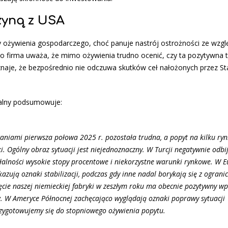
łyną z USA
 ożywienia gospodarczego, choć panuje nastrój ostrożności ze wzgl
 to firma uważa, że mimo ożywienia trudno ocenić, czy ta pozytywna 
znaje, że bezpośrednio nie odczuwa skutków ceł nałożonych przez St
ralny podsumowuje:
aniami pierwsza połowa 2025 r. pozostała trudna, a popyt na kilku ry
ki. Ogólny obraz sytuacji jest niejednoznaczny. W Turcji negatywnie odbi
ałalności wysokie stopy procentowe i niekorzystne warunki rynkowe. W E
kazują oznaki stabilizacji, podczas gdy inne nadal borykają się z ogran
cie naszej niemieckiej fabryki w zeszłym roku ma obecnie pozytywny w
w. W Ameryce Północnej zachęcająco wyglądają oznaki poprawy sytuacji
zygotowujemy się do stopniowego ożywienia popytu.