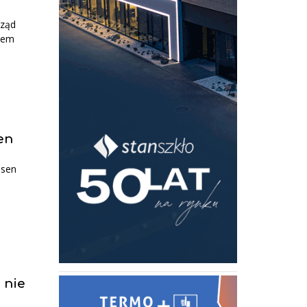
rząd
etem
en
ssen
 nie