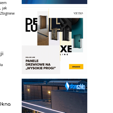
eniem
, jak
 Zbigniew
ji
ła
-Okna