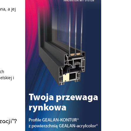
na, a jej
ych
lskiej i
zacji”?