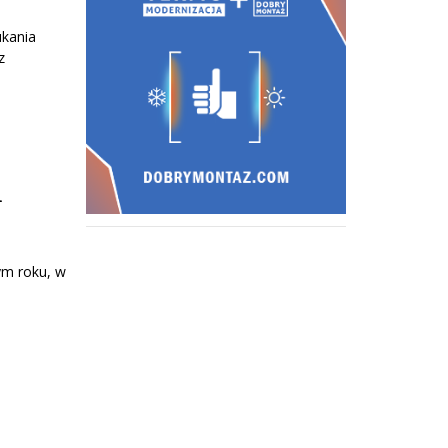
ukania
z
–
ym roku, w