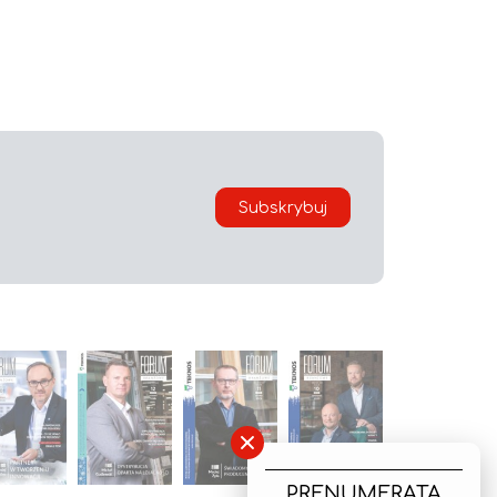
Subskrybuj
×
PRENUMERATA