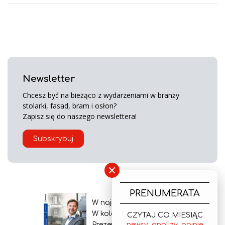
Newsletter
Chcesz być na bieżąco z wydarzeniami w branży
stolarki, fasad, bram i osłon?
Zapisz się do naszego newslettera!
Subskrybuj
×
PRENUMERATA
W najnowszym wydaniu
W kolejnym numerze
CZYTAJ CO MIESIĄC
newsy, analizy, opinie
Prezentacja gazety