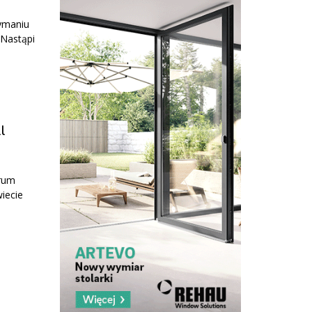
zymaniu
 Nastąpi
l
orum
iecie