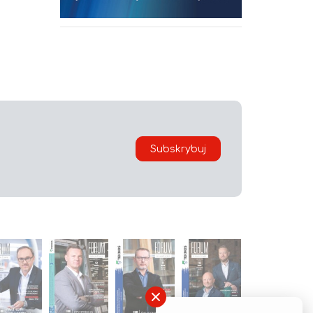
Subskrybuj
×