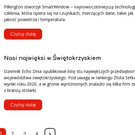
Pilkington stworzył SmartWindow – najnowocześniejszą technolog
szklenia, która opiera się na czujnikach, mierzących dane, takie jak 
jakość powietrza i temperatura.
Czytaj dalej
Nasi najwięksi w Świętokrzyskiem
Dziennik Echo Dnia opublikował listę stu największych przedsiębio
województwa świętokrzyskiego. Pod uwagę w rankingu Złota Setk
wyniki roku 2020, a w gronie wyróżnionych znalazło się kilka firm 
z branżą stolarki.
Czytaj dalej
1
2
3
4