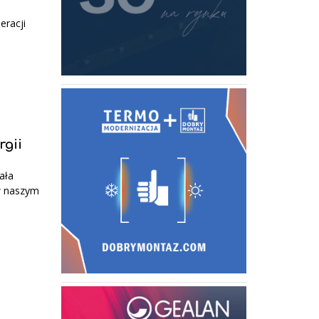
eracji
rgii
ała
w naszym