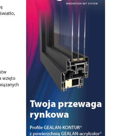
ię
światło,
rstw
a wzięto
związanych