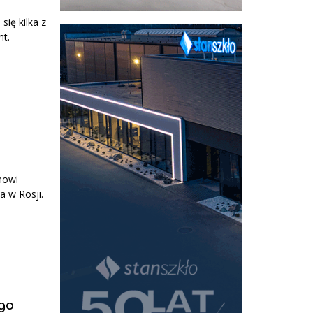
ię kilka z
nt.
nowi
a w Rosji.
go