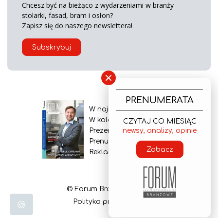
Chcesz być na bieżąco z wydarzeniami w branży
stolarki, fasad, bram i osłon?
Zapisz się do naszego newslettera!
Subskrybuj
×
PRENUMERATA
W najnowszym wydaniu
W kolejnym numerze
CZYTAJ CO MIESIĄC
Prezentacja gazety
newsy, analizy, opinie
Prenumerata
Zobacz
Reklama
© Forum Branżowe 2026
Polityka prywatności
🍪