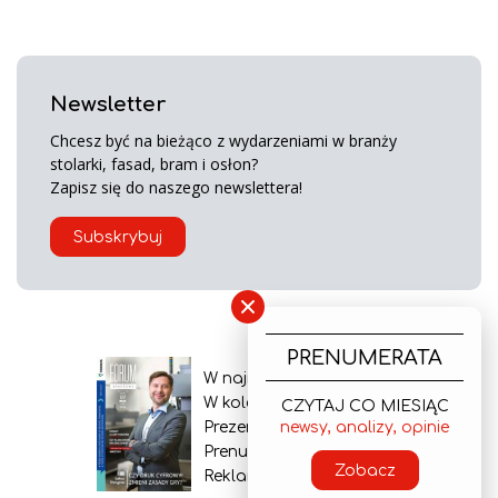
Newsletter
Chcesz być na bieżąco z wydarzeniami w branży
stolarki, fasad, bram i osłon?
Zapisz się do naszego newslettera!
Subskrybuj
×
PRENUMERATA
W najnowszym wydaniu
W kolejnym numerze
CZYTAJ CO MIESIĄC
Prezentacja gazety
newsy, analizy, opinie
Prenumerata
Zobacz
Reklama