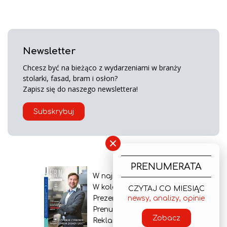
Newsletter
Chcesz być na bieżąco z wydarzeniami w branży
stolarki, fasad, bram i osłon?
Zapisz się do naszego newslettera!
Subskrybuj
×
PRENUMERATA
W najnowszym wydaniu
W kolejnym numerze
CZYTAJ CO MIESIĄC
newsy, analizy, opinie
Prezentacja gazety
Prenumerata
Zobacz
Reklama