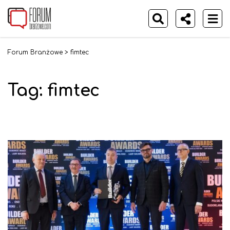
Forum Branżowe
>
fimtec
Tag:
fimtec