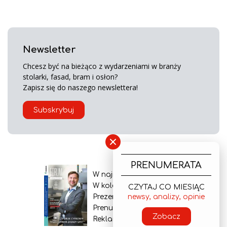
Newsletter
Chcesz być na bieżąco z wydarzeniami w branży
stolarki, fasad, bram i osłon?
Zapisz się do naszego newslettera!
Subskrybuj
×
PRENUMERATA
W najnowszym wydaniu
W kolejnym numerze
CZYTAJ CO MIESIĄC
Prezentacja gazety
newsy, analizy, opinie
Prenumerata
Zobacz
Reklama