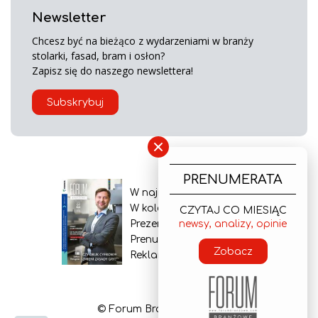
Newsletter
Chcesz być na bieżąco z wydarzeniami w branży
stolarki, fasad, bram i osłon?
Zapisz się do naszego newslettera!
Subskrybuj
×
PRENUMERATA
W najnowszym wydaniu
W kolejnym numerze
CZYTAJ CO MIESIĄC
newsy, analizy, opinie
Prezentacja gazety
Prenumerata
Zobacz
Reklama
© Forum Branżowe 2026