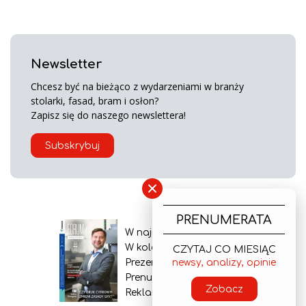
Newsletter
Chcesz być na bieżąco z wydarzeniami w branży
stolarki, fasad, bram i osłon?
Zapisz się do naszego newslettera!
Subskrybuj
×
PRENUMERATA
W najnowszym wydaniu
W kolejnym numerze
CZYTAJ CO MIESIĄC
Prezentacja gazety
newsy, analizy, opinie
Prenumerata
Zobacz
Reklama