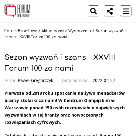
Forum Branżowe
>
Aktualności
>
Wydarzenia
>
Sezon wyzwań i
szans – XXVIII Forum 100 za nami
Sezon wyzwań i szans – XXVIII
Forum 100 za nami
Autor:
Paweł Gregorczyk
|
Data publikacji:
2022-04-27
Pierwsze od 2019 roku spotkanie na żywo menadżerów
branży stolarki za nami! W Centrum Olimpijskim w
Warszawie ponad 150 osób rozmawiało o największych
wyzwaniach w tej branży oraz nowoczesnych
rozwiązaniach cyfrowych.
Ostatnie dotąd wydarzenie branżowe w ramach Forum 100