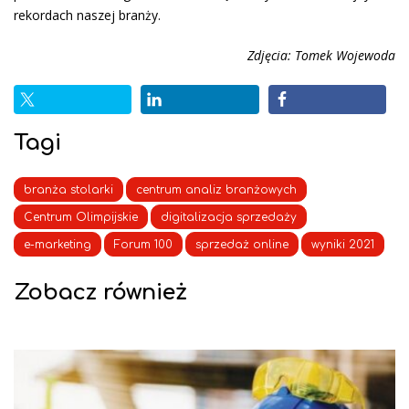
rekordach naszej branży.
Zdjęcia: Tomek Wojewoda
Tagi
branża stolarki
centrum analiz branżowych
Centrum Olimpijskie
digitalizacja sprzedaży
e-marketing
Forum 100
sprzedaż online
wyniki 2021
Zobacz również