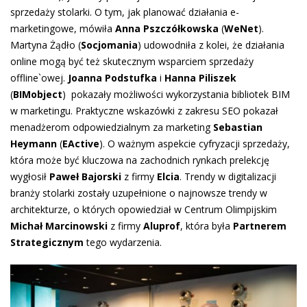
sprzedaży stolarki. O tym, jak planować działania e-
marketingowe, mówiła
Anna
Pszczółkowska
(
WeNet
).
Martyna Żądło (
Socjomania
) udowodniła z kolei, że działania
online mogą być też skutecznym wsparciem sprzedaży
offline`owej.
Joanna Podstufka
i
Hanna Piliszek
(
BIMobject
) pokazały możliwości wykorzystania bibliotek BIM
w marketingu. Praktyczne wskazówki z zakresu SEO pokazał
menadżerom odpowiedzialnym za marketing
Sebastian
Heymann
(
EActive
). O ważnym aspekcie cyfryzacji sprzedaży,
która może być kluczowa na zachodnich rynkach prelekcję
wygłosił
Paweł Bajorski
z firmy
Elcia
. Trendy w digitalizacji
branży stolarki zostały uzupełnione o najnowsze trendy w
architekturze, o których opowiedział w Centrum Olimpijskim
Michał Marcinowski
z firmy
Aluprof
, która była
Partnerem
Strategicznym
tego wydarzenia.