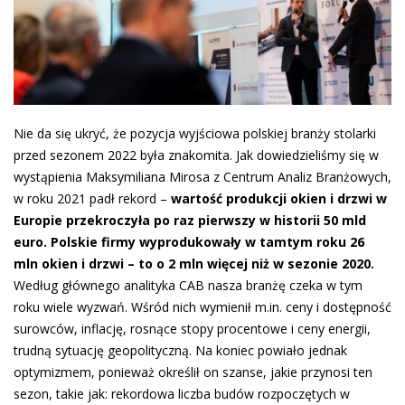
Nie da się ukryć, że pozycja wyjściowa polskiej branży stolarki
przed sezonem 2022 była znakomita. Jak dowiedzieliśmy się w
wystąpienia Maksymiliana Mirosa z Centrum Analiz Branżowych,
w roku 2021 padł rekord –
wartość produkcji okien i drzwi w
Europie przekroczyła po raz pierwszy w historii 50 mld
euro. Polskie firmy wyprodukowały w tamtym roku 26
mln okien i drzwi – to o 2 mln więcej niż w sezonie 2020.
Według głównego analityka CAB nasza branżę czeka w tym
roku wiele wyzwań. Wśród nich wymienił m.in. ceny i dostępność
surowców, inflację, rosnące stopy procentowe i ceny energii,
trudną sytuację geopolityczną. Na koniec powiało jednak
optymizmem, ponieważ określił on szanse, jakie przynosi ten
sezon, takie jak: rekordowa liczba budów rozpoczętych w