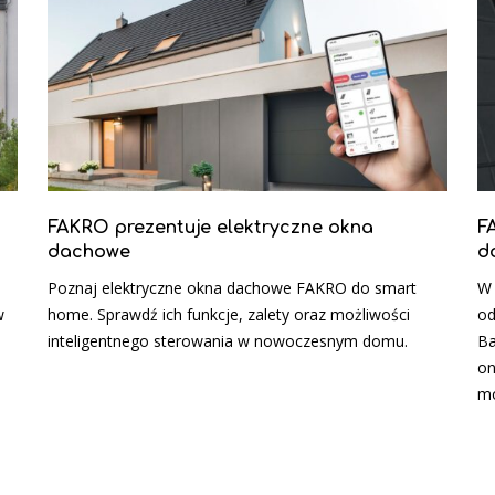
FAKRO prezentuje elektryczne okna
F
dachowe
d
Poznaj elektryczne okna dachowe FAKRO do smart
W 
w
home. Sprawdź ich funkcje, zalety oraz możliwości
od
inteligentnego sterowania w nowoczesnym domu.
Ba
on
mo