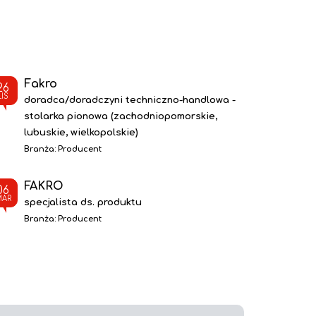
Fakro
26
LIS
doradca/doradczyni techniczno-handlowa -
stolarka pionowa (zachodniopomorskie,
lubuskie, wielkopolskie)
Branża:
Producent
FAKRO
06
MAR
specjalista ds. produktu
Branża:
Producent