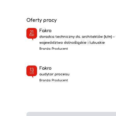
Oferty pracy
Fakro
21
KWI
doradca techniczny ds. architektów (k/m) –
województwo dolnośląskie i lubuskie
Branża:
Producent
Fakro
13
LIS
audytor procesu
Branża:
Producent