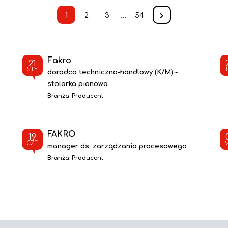
1
2
3
…
54
Fakro
21
STY
doradca techniczno-handlowy (K/M) -
stolarka pionowa
Branża:
Producent
FAKRO
19
CZE
manager ds. zarządzania procesowego
Branża:
Producent