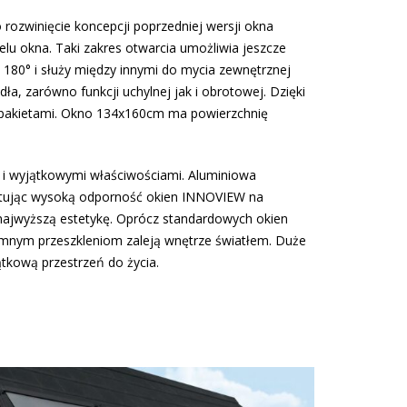
rozwinięcie koncepcji poprzedniej wersji okna
lu okna. Taki zakres otwarcia umożliwia jeszcze
 180° i służy między innymi do mycia zewnętrznej
ła, zarówno funkcji uchylnej jak i obrotowej. Dzięki
 pakietami. Okno 134x160cm ma powierzchnię
 i wyjątkowymi właściwościami. Aluminiowa
ntując wysoką odporność okien INNOVIEW na
najwyższą estetykę. Oprócz standardowych okien
omnym przeszkleniom zaleją wnętrze światłem. Duże
tkową przestrzeń do życia.