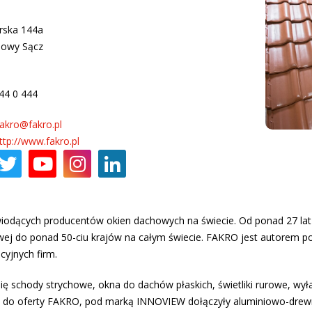
erska 144a
Nowy Sącz
:
44 0 444
fakro@fakro.pl
ttp://www.fakro.pl
 wiodących producentów okien dachowych na świecie. Od ponad 27 lat
wej do ponad 50-ciu krajów na całym świecie. FAKRO jest autorem 
cyjnych firm.
ę schody strychowe, okna do dachów płaskich, świetliki rurowe, wył
r. do oferty FAKRO, pod marką INNOVIEW dołączyły aluminiowo-drew