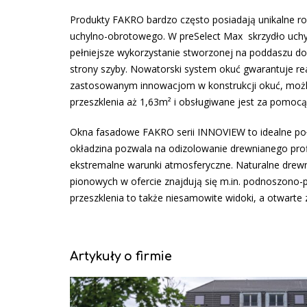
Produkty FAKRO bardzo często posiadają unikalne roz
uchylno-obrotowego. W preSelect Max skrzydło uchyl
pełniejsze wykorzystanie stworzonej na poddaszu do
strony szyby. Nowatorski system okuć gwarantuje real
zastosowanym innowacjom w konstrukcji okuć, możl
przeszklenia aż 1,63m² i obsługiwane jest za pomocą 
Okna fasadowe FAKRO serii INNOVIEW to idealne połą
okładzina pozwala na odizolowanie drewnianego pr
ekstremalne warunki atmosferyczne. Naturalne drew
pionowych w ofercie znajdują się m.in. podnoszono
przeszklenia to także niesamowite widoki, a otwart
Artykuły o firmie