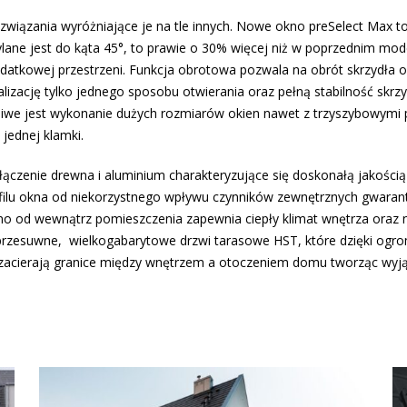
wiązania wyróżniające je na tle innych. Nowe okno preSelect Max to 
ane jest do kąta 45°, to prawie o 30% więcej niż w poprzednim mode
datkowej przestrzeni. Funkcja obrotowa pozwala na obrót skrzydła o
izację tylko jednego sposobu otwierania oraz pełną stabilność skrzyd
iwe jest wykonanie dużych rozmiarów okien nawet z trzyszybowymi
jednej klamki.
czenie drewna i aluminium charakteryzujące się doskonałą jakością
ofilu okna od niekorzystnego wpływu czynników zewnętrznych gwara
no od wewnątrz pomieszczenia zapewnia ciepły klimat wnętrza oraz 
-przesuwne, wielkogabarytowe drzwi tarasowe HST, które dzięki ogr
e zacierają granice między wnętrzem a otoczeniem domu tworząc wyją