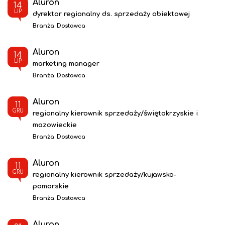
Aluron
14
LIP
dyrektor regionalny ds. sprzedaży obiektowej
Branża:
Dostawca
Aluron
14
LIP
marketing manager
Branża:
Dostawca
Aluron
11
GRU
regionalny kierownik sprzedaży/świętokrzyskie i
mazowieckie
Branża:
Dostawca
Aluron
11
GRU
regionalny kierownik sprzedaży/kujawsko-
pomorskie
Branża:
Dostawca
Aluron