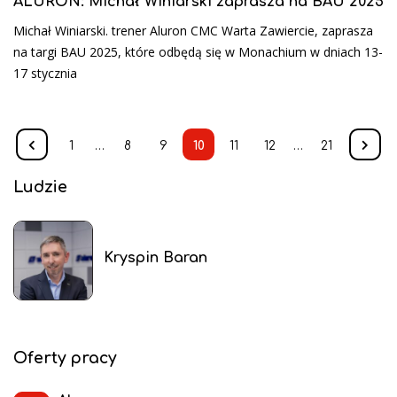
ALURON: Michał Winiarski zaprasza na BAU 2025
Michał Winiarski. trener Aluron CMC Warta Zawiercie, zaprasza
na targi BAU 2025, które odbędą się w Monachium w dniach 13-
17 stycznia
1
…
8
9
10
11
12
…
21
Ludzie
Kryspin Baran
Oferty pracy