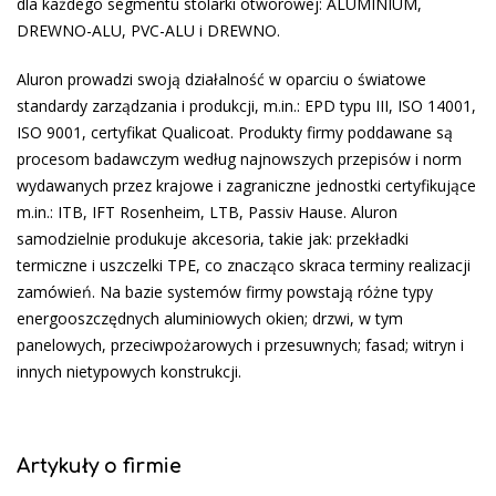
dla każdego segmentu stolarki otworowej: ALUMINIUM,
DREWNO-ALU, PVC-ALU i DREWNO.
Aluron prowadzi swoją działalność w oparciu o światowe
standardy zarządzania i produkcji, m.in.: EPD typu III, ISO 14001,
ISO 9001, certyfikat Qualicoat. Produkty firmy poddawane są
procesom badawczym według najnowszych przepisów i norm
wydawanych przez krajowe i zagraniczne jednostki certyfikujące
m.in.: ITB, IFT Rosenheim, LTB, Passiv Hause. Aluron
samodzielnie produkuje akcesoria, takie jak: przekładki
termiczne i uszczelki TPE, co znacząco skraca terminy realizacji
zamówień. Na bazie systemów firmy powstają różne typy
energooszczędnych aluminiowych okien; drzwi, w tym
panelowych, przeciwpożarowych i przesuwnych; fasad; witryn i
innych nietypowych konstrukcji.
Artykuły o firmie