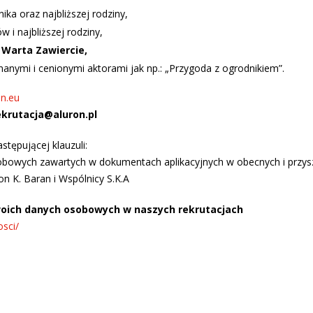
ika oraz najbliższej rodziny,
 i najbliższej rodziny,
Warta Zawiercie,
nanymi i cenionymi aktorami jak np.: „Przygoda z ogrodnikiem”.
n.eu
ekrutacja@aluron.pl
tępującej klauzuli:
bowych zawartych w dokumentach aplikacyjnych w obecnych i przys
n K. Baran i Wspólnicy S.K.A
woich danych osobowych w naszych rekrutacjach
osci/