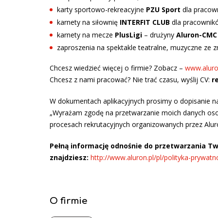
karty sportowo-rekreacyjne
PZU Sport
dla pracown
karnety na siłownię
INTERFIT CLUB
dla pracowników
karnety na mecze
PlusLigi
– drużyny
Aluron-CMC 
zaproszenia na spektakle teatralne, muzyczne ze z
Chcesz wiedzieć więcej o firmie? Zobacz –
www.aluro
Chcesz z nami pracować? Nie trać czasu, wyślij CV:
r
W dokumentach aplikacyjnych prosimy o dopisanie nas
„Wyrażam zgodę na przetwarzanie moich danych oso
procesach rekrutacyjnych organizowanych przez Aluro
Pełną informację odnośnie do przetwarzania T
znajdziesz:
http://www.aluron.pl/pl/polityka-prywatn
O firmie