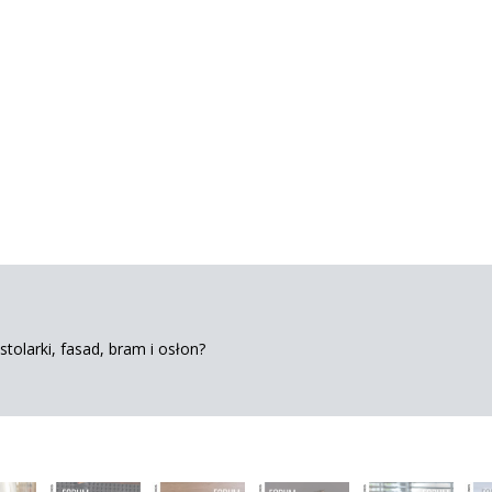
tolarki, fasad, bram i osłon?